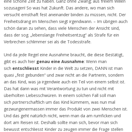
eine schöne Zeit zu haben. Ganz ohne Zwang; aus freiem Willen
sozusagen! So was hat Zukunft. Das andere, wo man sich
versucht ernsthaft fest aneinander binden zu müssen, nicht. Der
Freiheitsdrang im Menschen siegt irgendwann. – Im übrigen auch
schön daran zu sehen, dass viele Menschen der Ansicht sind,
dass der sog. „lebenslange Freiheitsentzug“ als Strafe für ein
Verbrechen schlimmer sei als die Todesstrafe.
Und da jede Regel eine Ausnahme braucht, die diese Bestätigt,
gibt es auch hier
genau eine Ausnahme
: Wenn man
sich
entschliesst
Kinder in die Welt zu setzen, DANN ist man
quasi „fest gebunden“ und zwar nicht an die Partnerin, sondern
an das Kind, was ja irgendwie auch ein Teil von einem selbst ist.
Das hat dann was mit Verantwortung zu tun und nicht mit
überholten Liebesschwüren. In einem solchen Fall soll man
sich
partner
schaftlich um das Kind kümmern, was nun mal
gezwungenermassen immer das Produkt von zwei Menschen ist.
Und das geht natürlich nicht, wenn man da am rumficken und
dort am Reisen ist. Deshalb sollte man sich, bevor man sich
bewusst entschliesst Kinder zu zeugen immer die Frage stellen