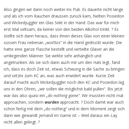
Also gingen wir dann noch weiter ins Pub. Es dauerte nicht lange
und als ich vom Rauchen draussen zurück kam, hielten Posiedon
und Wickedjuggler ein Glas Sekt in der Hand. Das war für mich
erst Mal seltsam, da keiner von den beiden Alkohol trinkt. ? Es
stellte sich dann heraus, dass ihnen dieses Glas von einer kleinen
süssen Frau nebenan „wortlos“ in die Hand gedrückt wurde. Die
hatte eine ganze Flasche bestellt und verteilte Gläser an die
umliegenden Männer. Sie wirkte sehr anhänglich und
angetrunken. Als sie sich dann auch mir um den Hals legt, fand
ich, dass es doch Zeit ist, etwas Schwung in die Sache zu bringen
und setzte zum KC an, was auch erwidert wurde. Kurze Zeit
darauf macht auch Wickedjuggler noch den KC und Posiedon lag
uns in den Ohren, „wir sollen die möglichst bald pullen“. Bis jetzt
war das also quasi ein
„do nothing game“
. Wir mussten nicht mal
approachen, sondern
wurden
approacht. ? Doch damit war auch
schon fertig mit dem „do nothing“ und in dem Moment zeigt sich
dann wie gewandt jemand im Game ist – Weil daraus ein Lay
nicht allen gelingt. ?