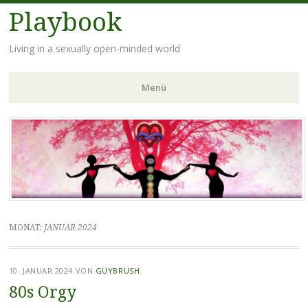
Playbook
Living in a sexually open-minded world
Menü
Zum
Inhalt
springen
MONAT:
JANUAR 2024
10. JANUAR 2024
VON
GUYBRUSH
80s Orgy